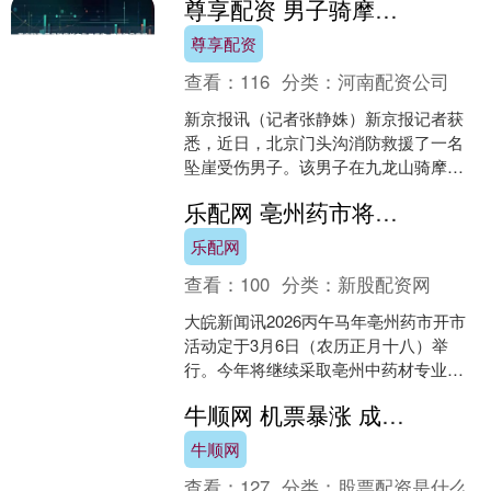
尊享配资 男子骑摩托车坠崖受伤, 被消防员用担架抬下山
题发现率4.98%。....
尊享配资
查看：
116
分类：
河南配资公司
新京报讯（记者张静姝）新京报记者获
悉，近日，北京门头沟消防救援了一名
坠崖受伤男子。该男子在九龙山骑摩托
车跑山时不慎坠崖，门头沟消防接警后
乐配网 亳州药市将于农历正月十八开市
火速出动，历经近两小时紧....
乐配网
查看：
100
分类：
新股配资网
大皖新闻讯2026丙午马年亳州药市开市
活动定于3月6日（农历正月十八）举
行。今年将继续采取亳州中药材专业市
场与亳州中药材商品交易中心两大会场
牛顺网 机票暴涨 成都一家长淡定回应
同步进行的形式，以庄....
牛顺网
查看：
127
分类：
股票配资是什么