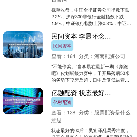
截至收盘，中证全指证券公司指数下跌
2.2%，沪深300非银行金融指数下跌
1.9%，中证银行指数上涨0.3%，中证香
港证券投资主题指数上涨1.4%。同花顺
民间资本 李晨怀念跑男老成员引热议
iFin....
民间资本
查看：
164
分类：
河南配资公司
“不能停桨。”当李晨在最新一期《奔跑
吧》皮划艇接力赛中，于开局落后50米
的劣势下咬牙反超，口中反复低语着这
四个字时，无数观众的记忆瞬间被拉回
亿融配资 状态最好的00后！吴宜泽乱局秀准度，几乎全是空心艾伦有点懵
十年前。那声嘶力竭的....
亿融配资
查看：
128
分类：
股票配资是什么
意思
状态最好的00后！吴宜泽乱局秀准度，
几乎全是空心艾伦有点懵！#吴宜泽6比2