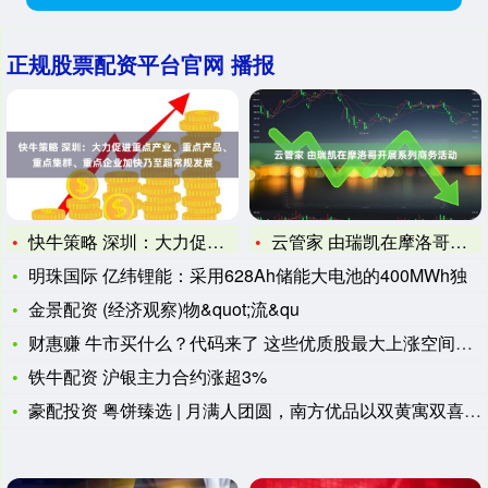
正规股票配资平台官网 播报
快牛策略 深圳：大力促进重点产业、重点产品、重点集群、重点企
云管家 由瑞凯在摩洛哥开展系列商务活动
明珠国际 亿纬锂能：采用628Ah储能大电池的400MWh独
金景配资 (经济观察)物&quot;流&qu
财惠赚 牛市买什么？代码来了 这些优质股最大上涨空间超80%
铁牛配资 沪银主力合约涨超3%
豪配投资 粤饼臻选 | 月满人团圆，南方优品以双黄寓双喜、以