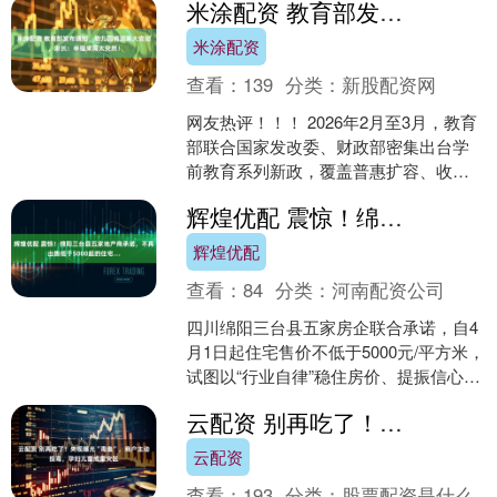
米涂配资 教育部发布通知，幼儿园将迎来大变动，家长：幸福来得太突然！
的逆转....
米涂配资
查看：
139
分类：
新股配资网
网友热评！！！ 2026年2月至3月，教育
部联合国家发改委、财政部密集出台学
前教育系列新政，覆盖普惠扩容、收费
严管、弹性入园、延时托管、托幼一体
辉煌优配 震惊！绵阳三台县五家地产商承诺，不再出售低于5000起的住宅…
化五大核心方向，....
辉煌优配
查看：
84
分类：
河南配资公司
四川绵阳三台县五家房企联合承诺，自4
月1日起住宅售价不低于5000元/平方米，
试图以“行业自律”稳住房价、提振信心。
引发网络关注。 近日有博主爆料，为了
云配资 别再吃了！央视曝光“毒鱼”，商户主动投毒，孕妇儿童成重灾区
避免房价....
云配资
查看：
193
分类：
股票配资是什么