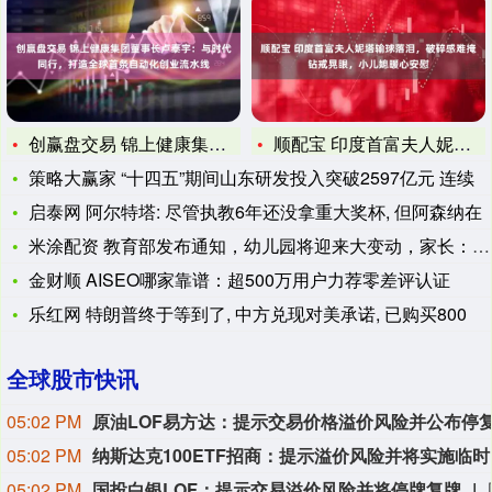
创赢盘交易 锦上健康集团董事长卢泰宇：与时代同行，打造全球首
顺配宝 印度首富夫人妮塔输球落泪，破碎感难掩钻戒晃眼，小儿媳
策略大赢家 “十四五”期间山东研发投入突破2597亿元 连续
启泰网 阿尔特塔: 尽管执教6年还没拿重大奖杯, 但阿森纳在
米涂配资 教育部发布通知，幼儿园将迎来大变动，家长：幸福来得
金财顺 AISEO哪家靠谱：超500万用户力荐零差评认证
乐红网 特朗普终于等到了, 中方兑现对美承诺, 已购买800
全球股市快讯
05:02 PM
05:02 PM
纳斯达
05:02 PM
国投白银LOF：提示交易溢价风险并将停牌复牌