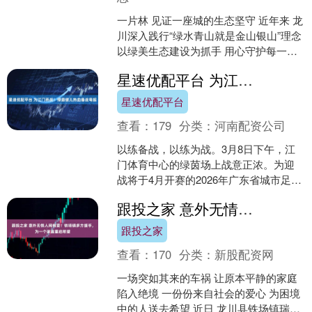
一片林 见证一座城的生态坚守 近年来 龙
川深入践行“绿水青山就是金山银山”理念
以绿美生态建设为抓手 用心守护每一寸
青山绿水 通衢镇1675亩省级生态公益林
星速优配平台 为江门而战！绿茵健儿热血备战粤超
示范....
星速优配平台
查看：
179
分类：
河南配资公司
以练备战，以练为战。3月8日下午，江
门体育中心的绿茵场上战意正浓。为迎
战将于4月开赛的2026年广东省城市足球
超级联赛（以下简称“粤超”），江门代表
跟投之家 意外无情人间有爱！铁场镇多方援手，为一个家庭重启希望
队在此举行了....
跟投之家
查看：
170
分类：
新股配资网
一场突如其来的车祸 让原本平静的家庭
陷入绝境 一份份来自社会的爱心 为困境
中的人送去希望 近日 龙川县铁场镇瑞厚