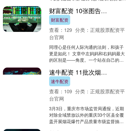
村村民陈东初的遭遇牵动人心 在党委、
财富配资 10张图告诉你，你是在“说教”还是在和孩子“共情”
政府和社会各....
财富配资
查看：
129
分类：
正规股票配资平
台官网
同理心是任何人际沟通的法则，和孩子
更是如此！ 文章中左妈妈和右妈妈最大
的区别是——角度。一个站在自己的角
度，一个站在孩子的角度。 如果站在自
速牛配资 11批次烟花爆竹抽检不合格 已依法查封扣押
己的角度，用的是自己....
速牛配资
查看：
109
分类：
正规股票配资平
台官网
3月3日，重庆市市场监管局通报，近期
对除全域禁放以外的重庆33个区县全覆
盖开展烟花爆竹产品质量市级监督抽
查，结果显示，11批次产品不合格，问