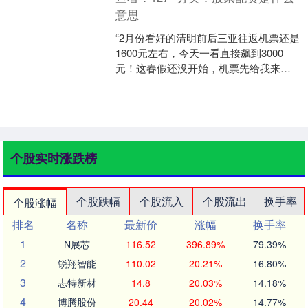
意思
“2月份看好的清明前后三亚往返机票还是
1600元左右，今天一看直接飙到3000
元！这春假还没开始，机票先给我来了
个‘透心凉’。”3月2日，成都高新区家长张
女士看....
个股实时涨跌榜
个股跌幅
个股流入
个股流出
换手率
个股涨幅
排名
名称
最新价
涨幅
换手率
1
N展芯
116.52
396.89%
79.39%
2
锐翔智能
110.02
20.21%
16.80%
3
志特新材
14.8
20.03%
14.18%
4
博腾股份
20.44
20.02%
14.77%