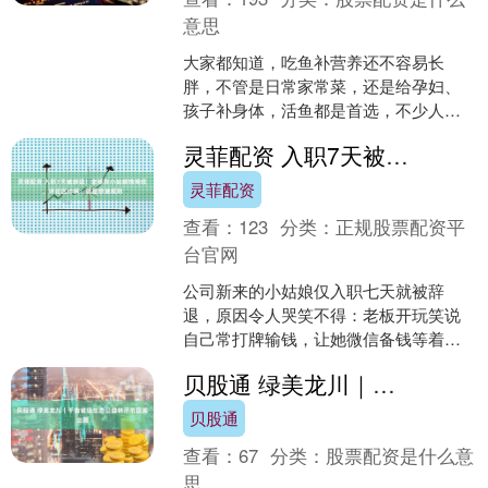
意思
大家都知道，吃鱼补营养还不容易长
胖，不管是日常家常菜，还是给孕妇、
孩子补身体，活鱼都是首选，不少人买
鱼时，宁愿多花几块钱，也要挑那些活
灵菲配资 入职7天被辞退！老板称小姑娘情商低，评论区炸锅：就是想潜规则
蹦乱跳的，觉得这样才新鲜、....
灵菲配资
查看：
123
分类：
正规股票配资平
台官网
公司新来的小姑娘仅入职七天就被辞
退，原因令人哭笑不得：老板开玩笑说
自己常打牌输钱，让她微信备钱等着
借，姑娘直接回怼“没钱，要借找你老
贝股通 绿美龙川｜千亩省级生态公益林示范区美出圈
婆”，老板当场尴尬，随即以“....
贝股通
查看：
67
分类：
股票配资是什么意
思