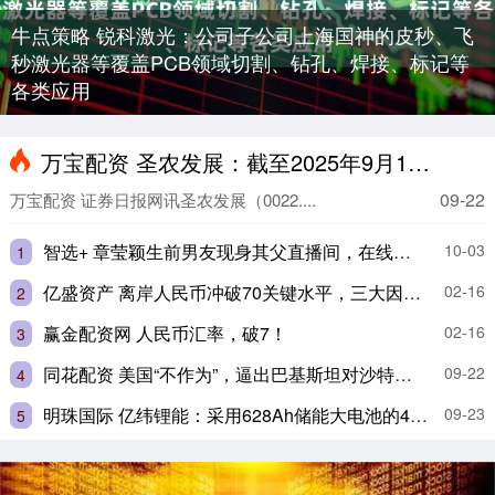
牛点策略 锐科激光：公司子公司上海国神的皮秒、飞
秒激光器等覆盖PCB领域切割、钻孔、焊接、标记等
各类应用
万宝配资 圣农发展：截至2025年9月10日收盘，公司股东户数为35683户
09-22
万宝配资 证券日报网讯圣农发展（0022....
智选+ 章莹颖生前男友现身其父直播间，在线用户过万
10-03
1
亿盛资产 离岸人民币冲破70关键水平，三大因素带动后市
02-16
2
赢金配资网 人民币汇率，破7！
02-16
3
同花配资 美国“不作为”，逼出巴基斯坦对沙特的“核保护伞”？
09-22
4
明珠国际 亿纬锂能：采用628Ah储能大电池的400MWh独立储能电站顺利送电
09-23
5