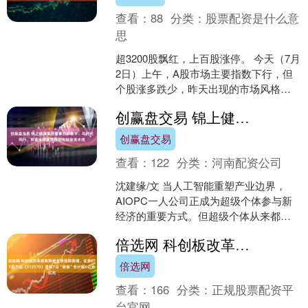
查看：
88
分类：
股票配资是什么意
思
超3200股飘红，上百股涨停。 今天（7月
2日）上午，A股市场主要指数下行，但
个股涨多跌少，昨天出现的市场风格转
换在今天上午暂时得到延续。 港股市场
创赢盘交易 锦上健康集团董事长卢泰宇：与时代同行，打造全球首条自动化创业流水线
上午整体上行....
创赢盘交易
查看：
122
分类：
河南配资公司
沈建缘/文 当人工智能重塑产业边界，
AIOPC一人公司正成为超级个体参与新
经济的重要方式。但超级个体从来都不
是“一个人”。所谓“超级”，并不是孤立存
倍选网 科创板改革赋能券商业绩预期高增，证券ETF易方达（512570）连续7日“吸金”合计超6亿元
在，而是能够....
倍选网
查看：
166
分类：
正规股票配资平
台官网