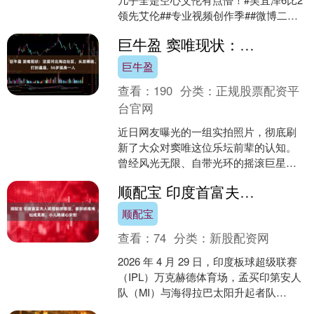
领先艾伦##专业视频创作季##微博二创
视频创作季# 打开新闻客户端 提升3倍流
巨牛盈 窦唯现状：定居河北海边社区，头发稀疏、打扮邋遢，56岁孤身一人
畅度....
巨牛盈
查看：
190
分类：
正规股票配资平
台官网
近日网友曝光的一组实拍照片，彻底刷
新了大众对窦唯这位乐坛前辈的认知。
曾经风光无限、自带光环的摇滚巨星，
如今褪去所有浮华，定居河北海边社
顺配宝 印度首富夫人妮塔输球落泪，破碎感难掩钻戒晃眼，小儿媳暖心安慰
区，外形朴素邋遢、头发稀....
顺配宝
查看：
74
分类：
新股配资网
2026 年 4 月 29 日，印度板球超级联赛
（IPL）万克赫德体育场，孟买印第安人
队（MI）与海得拉巴太阳升起者队
（SRH）的比赛，以一场令人瞠目结舌